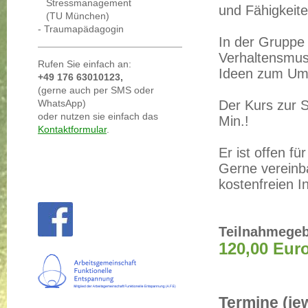
Stressmanagement
und Fähigkeite
(TU München)
- Traumapädagogin
In der Gruppe 
Verhaltensmus
Rufen Sie einfach an:
Ideen zum Umg
+49 176 63010123,
(gerne auch per SMS oder
WhatsApp)
Der Kurs zur S
oder nutzen sie einfach das
Min.!
Kontaktformular
.
Er ist offen fü
Gerne vereinba
kostenfreien I
Teilnahmegeb
120,00 Eur
Termine (je