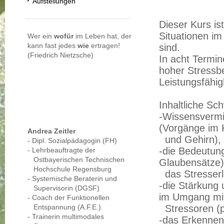
Aufstellungen
Dieser Kurs is
Situationen im
Wer ein
wofür
im Leben hat, der
kann fast jedes
wie
ertragen!
sind.
(Friedrich Nietzsche)
In acht Termin
hoher Stressbe
Leistungsfähig
Inhaltliche Sc
-Wissensvermi
(Vorgänge im 
Andrea Zeitler
und Gehirn),
- Dipl. Sozialpädagogin (FH)
-die Bedeutung
- Lehrbeauftragte der
Ostbayerischen Technischen
Glaubensätze)
Hochschule Regensburg
das Stresserl
- Systemische Beraterin und
-die Stärkung
Supervisorin (DGSF)
im Umgang mi
- Coach der Funktionellen
Entspannung (A.F.E.)
Stressoren (p
- Trainerin multimodales
-das Erkennen