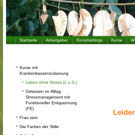
Startseite
Arbeitgeber
Einzelsettings
Kurse
W
Kurse mit
Krankenkassenzulassung
Leben ohne Stress (L.o.S.)
Gelassen im Alltag
Stressmanagement mit
Funktioneller Entspannung
(FE)
Leider
Frau sein
Die Farben der Stille