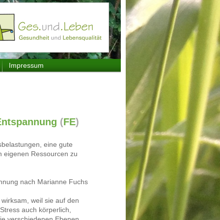
Impressum
 Entspannung
(
FE
)
ssbelastungen, eine gute
den eigenen Ressourcen zu
pannung nach Marianne Fuchs
 wirksam, weil sie auf den
tress auch körperlich,
Die verschiedenen Ebenen