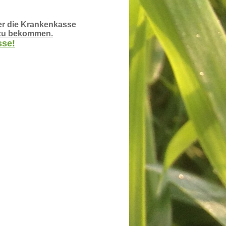
er die Krankenkasse
t zu bekommen.
sse!