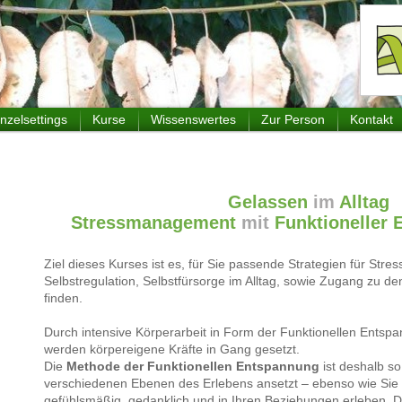
inzelsettings
Kurse
Wissenswertes
Zur Person
Kontakt
Gelassen
im
Alltag
Stressmanagement
mit
Funktioneller
Ziel dieses Kurses ist es, für Sie passende Strategien für Stre
Selbstregulation, Selbstfürsorge im Alltag, sowie Zugang zu 
finden.
Durch intensive Körperarbeit in Form der Funktionellen Ents
werden körpereigene Kräfte in Gang gesetzt.
Die
Methode der Funktionellen Entspannung
ist deshalb so
verschiedenen Ebenen des Erlebens ansetzt – ebenso wie Sie S
gefühlsmäßig, gedanklich und in Ihren Beziehungen erleben. 