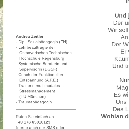
I
Und 
Der u
Wir sol
An
Andrea Zeitler
- Dipl. Sozialpädagogin (FH)
Der We
- Lehrbeauftragte der
Er 
Ostbayerischen Technischen
Kaum
Hochschule Regensburg
- Systemische Beraterin und
Und tr
Supervisorin (DGSF)
- Coach der Funktionellen
Nur
Entspannung (A.F.E.)
- Trainerin multimodales
Mag 
Stressmanagement
Es wi
(TU München)
Uns 
- Traumapädagogin
Des L
Wohlan d
Rufen Sie einfach an:
+49 176 63010123,
(gerne auch per SMS oder