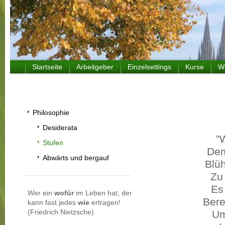
Startseite
Arbeitgeber
Einzelsettings
Kurse
W
Philosophie
Desiderata
”W
Stufen
Dem
Abwärts und bergauf
Blüh
Zu 
Es
Wer ein
wofür
im Leben hat, der
Bere
kann fast jedes
wie
ertragen!
(Friedrich Nietzsche)
Um